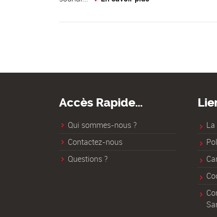
Accès Rapide…
Lie
Qui sommes-nous ?
La 
Contactez-nous
Po
Questions ?
Ca
Co
Con
Sa