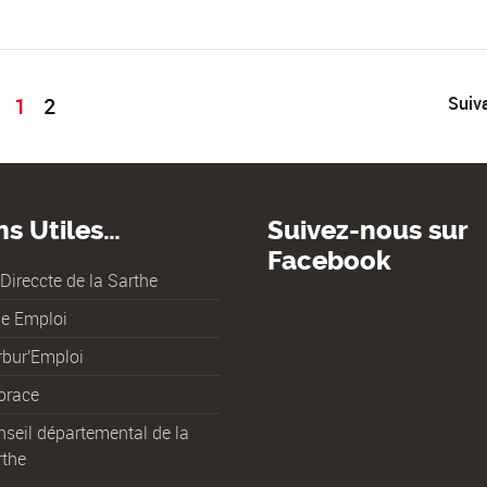
1
2
Suiv
ns Utiles…
Suivez-nous sur
Facebook
Direccte de la Sarthe
le Emploi
rbur'Emploi
orace
seil départemental de la
rthe